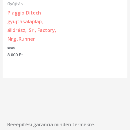
Gyújtás
Piaggio Ditech
gyújtásalaplap,
állórész, Sr , Factory,
Nrg ,Runner
Értékelés:
8 000
Ft
0
/
5
Beeépítési garancia minden termékre.