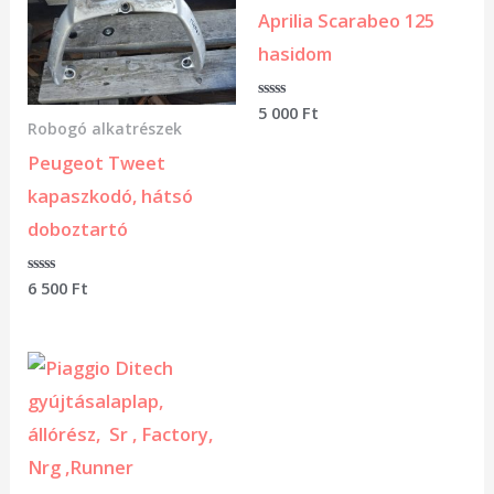
Aprilia Scarabeo 125
hasidom
Értékelés:
5 000
Ft
0
Robogó alkatrészek
/
5
Peugeot Tweet
kapaszkodó, hátsó
doboztartó
Értékelés:
6 500
Ft
0
/
5