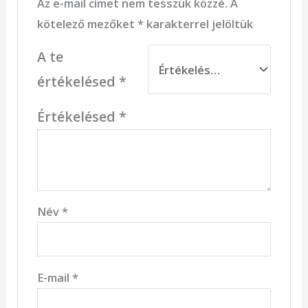
Az e-mail címet nem tesszük közzé.
A
kötelező mezőket
*
karakterrel jelöltük
A te
értékelésed
*
Értékelésed
*
Név
*
E-mail
*