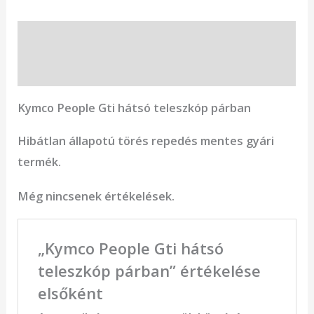
Leírás
Vélemények (0)
Kymco People Gti hátsó teleszkóp párban
Hibátlan állapotú törés repedés mentes gyári
termék.
Még nincsenek értékelések.
„Kymco People Gti hátsó
teleszkóp párban” értékelése
elsőként