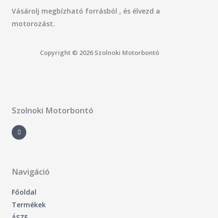
Vásárolj megbízható forrásból , és élvezd a
motorozást.
Copyright © 2026 Szolnoki Motorbontó
Szolnoki Motorbontó
F
a
c
e
b
o
o
k
-
Navigáció
f
Főoldal
Termékek
ÁSZF