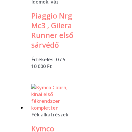
Idomok, váz
Piaggio Nrg
Mc3 , Gilera
Runner első
sárvédő
Értékelés:
0
/ 5
10 000
Ft
Fék alkatrészek
Kymco