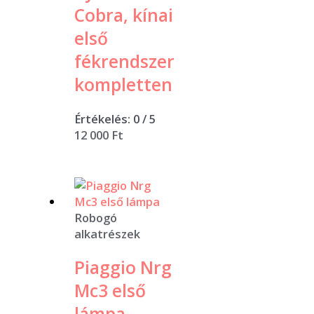
Cobra, kínai
első
fékrendszer
kompletten
Értékelés:
0
/ 5
12 000
Ft
Robogó
alkatrészek
Piaggio Nrg
Mc3 első
lámpa