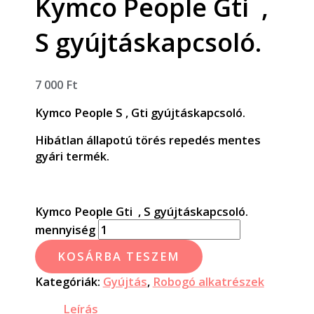
Kymco People Gti ,
S gyújtáskapcsoló.
7 000
Ft
Kymco People S , Gti gyújtáskapcsoló.
Hibátlan állapotú törés repedés mentes
gyári termék.
Kymco People Gti , S gyújtáskapcsoló.
mennyiség
KOSÁRBA TESZEM
Kategóriák:
Gyújtás
,
Robogó alkatrészek
Leírás