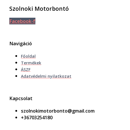
Szolnoki Motorbontó
Facebook-f
Navigáció
Főoldal
Termékek
ÁSZF
Adatvédelmi nyilatkozat
Kapcsolat
szolnokimotorbonto@gmail.com
+36703254180