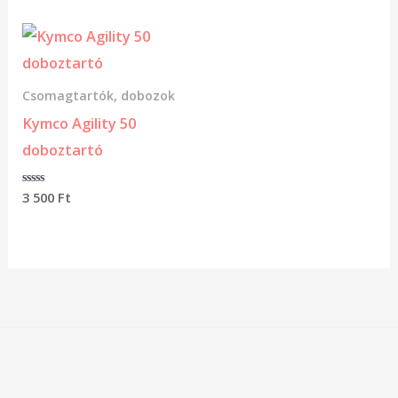
5
Csomagtartók, dobozok
Kymco Agility 50
doboztartó
Értékelés:
3 500
Ft
0
/
5