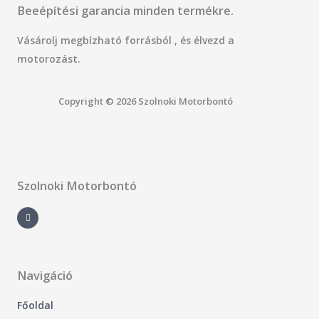
Beeépítési garancia minden termékre.
Vásárolj megbízható forrásból , és élvezd a
motorozást.
Copyright © 2026 Szolnoki Motorbontó
Szolnoki Motorbontó
F
a
c
e
b
o
o
k
-
Navigáció
f
Főoldal