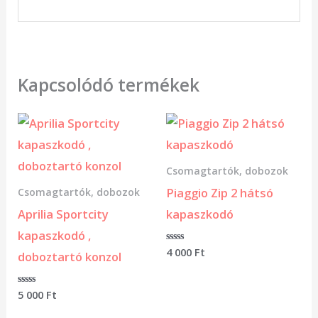
Kapcsolódó termékek
Csomagtartók, dobozok
Piaggio Zip 2 hátsó
Csomagtartók, dobozok
Aprilia Sportcity
kapaszkodó
kapaszkodó ,
Értékelés:
4 000
Ft
doboztartó konzol
0
/
5
Értékelés:
5 000
Ft
0
/