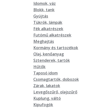
Idomok, váz
Blokk, tank
Gyújtás
Tükrök, lámpák
Fék alkatrészek
Futómű alkatrészek
Meghajtás
Kormány és tartozékok
Olaj, kenőanyag
Sztenderek, tartók
Hűtők
Taposó idom
Csomagtartók, dobozok
Zárak, lakatok
Levegőszűrő, olajszűrő
Kuplung, váltó
Kipufogók