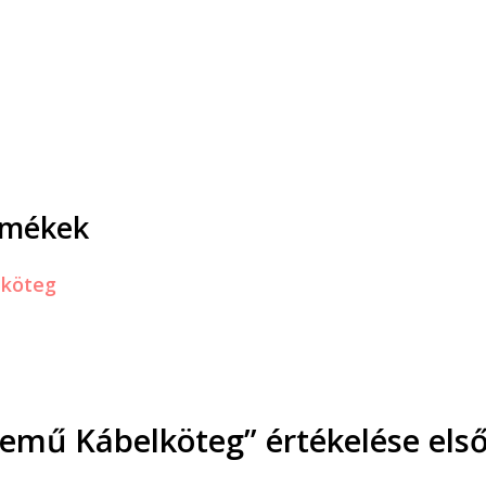
rmékek
emű Kábelköteg” értékelése els