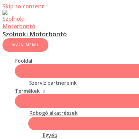
Skip to content
Szolnoki Motorbontó
MAIN MENU
Föoldal
Szervíz partnereink
Termékek
Robogó alkatrészek
Egyéb