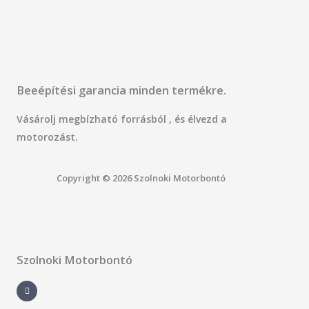
Beeépítési garancia minden termékre.
Vásárolj megbízható forrásból , és élvezd a
motorozást.
Copyright © 2026 Szolnoki Motorbontó
Szolnoki Motorbontó
F
a
c
e