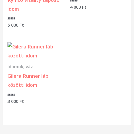
Értékelés:
4 000
Ft
idom
0
/
5
Értékelés:
5 000
Ft
0
/
5
Idomok, váz
Gilera Runner láb
közötti idom
Értékelés:
3 000
Ft
0
/
5