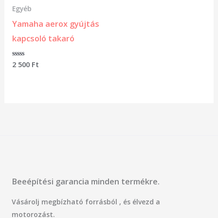
Egyéb
Yamaha aerox gyújtás
kapcsoló takaró
Értékelés:
2 500
Ft
0
/
5
Beeépítési garancia minden termékre.
Vásárolj megbízható forrásból , és élvezd a
motorozást.