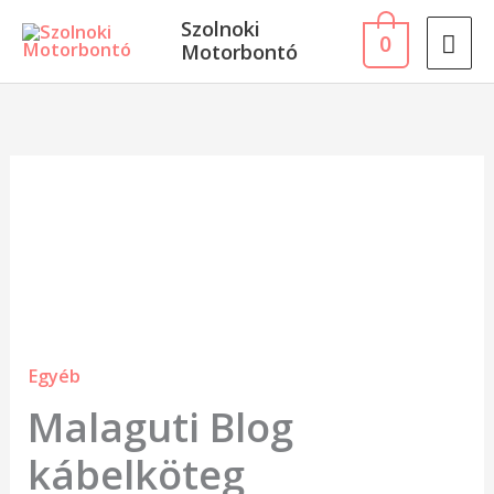
Skip
MA
Szolnoki
0
to
Motorbontó
ME
content
Malaguti
Blog
kábelköteg
mennyiség
Egyéb
Malaguti Blog
kábelköteg