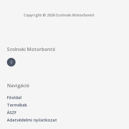
Copyright © 2026 Szolnoki Motorbontó
Szolnoki Motorbontó
F
a
c
e
b
o
o
k
-
Navigáció
f
Főoldal
Termékek
ÁSZF
Adatvédelmi nyilatkozat