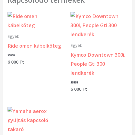
Egyéb
Ride omen kábelköteg
Egyéb
Kymco Downtown 300i,
Értékelés:
6 000
Ft
People Gti 300
0
/
lendkerék
5
Értékelés:
6 000
Ft
0
/
5