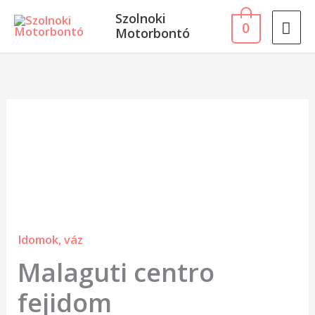
Skip
MA
Szolnoki
0
to
Motorbontó
ME
content
Malaguti
centro
fejidom
mennyiség
Idomok, váz
Malaguti centro
fejidom