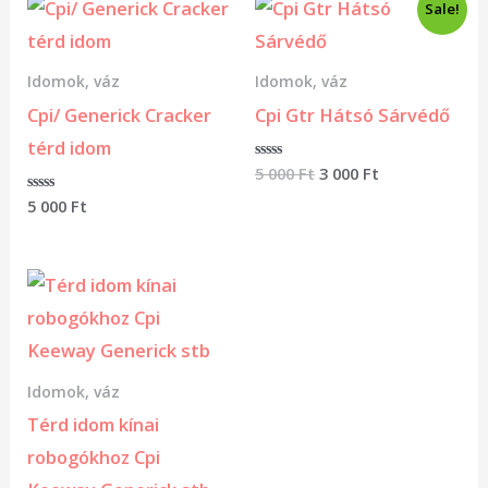
Original
Current
Sale!
price
price
was:
is:
5
3
Idomok, váz
Idomok, váz
000 Ft.
000 Ft.
Cpi/ Generick Cracker
Cpi Gtr Hátsó Sárvédő
térd idom
Értékelés:
5 000
Ft
3 000
Ft
0
/
Értékelés:
5 000
Ft
5
0
/
5
Idomok, váz
Térd idom kínai
robogókhoz Cpi