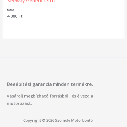
Keeway Generick stb
Értékelés:
4 000
Ft
0
/
5
Beeépítési garancia minden termékre.
Vásárolj megbízható forrásból , és élvezd a
motorozást.
Copyright © 2026 Szolnoki Motorbontó