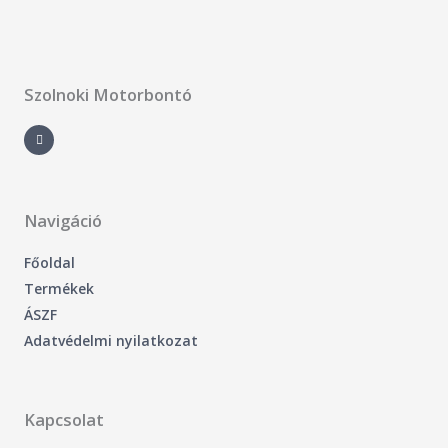
Szolnoki Motorbontó
F
a
c
e
b
o
o
k
-
Navigáció
f
Főoldal
Termékek
ÁSZF
Adatvédelmi nyilatkozat
Kapcsolat