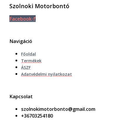
Szolnoki Motorbontó
Facebook-f
Navigáció
Főoldal
Termékek
ÁSZF
Adatvédelmi nyilatkozat
Kapcsolat
szolnokimotorbonto@gmail.com
+36703254180