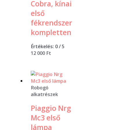
Cobra, kínai
első
fékrendszer
kompletten
Értékelés:
0
/ 5
12 000
Ft
Robogó
alkatrészek
Piaggio Nrg
Mc3 első
lámpa