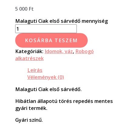
5 000
Ft
Malaguti Ciak első sárvédő mennyiség
KOSÁRBA TESZEM
Kategóriák:
Idomok, váz
,
Robogó
alkatrészek
Leírás
Vélemények (0)
Malaguti Ciak első sárvédő.
Hibátlan állapotú törés repedés mentes
gyári termék.
Gyári színű.