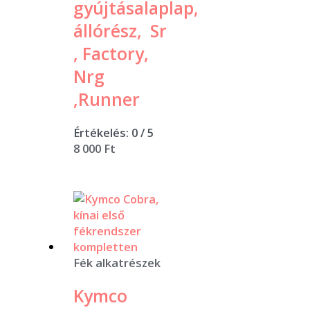
gyújtásalaplap,
állórész, Sr
, Factory,
Nrg
,Runner
Értékelés:
0
/ 5
8 000
Ft
Fék alkatrészek
Kymco