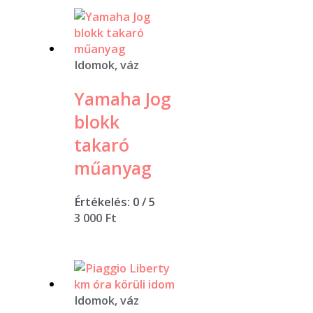
Idomok, váz
Yamaha Jog
blokk
takaró
műanyag
Értékelés:
0
/ 5
3 000
Ft
Idomok, váz