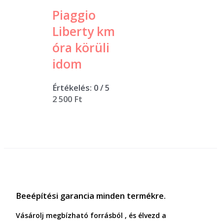
Piaggio
Liberty km
óra körüli
idom
Értékelés:
0
/ 5
2 500
Ft
Beeépítési garancia minden termékre.
Vásárolj megbízható forrásból , és élvezd a