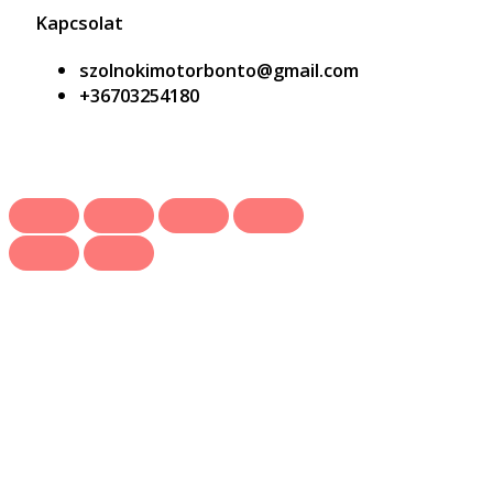
Kapcsolat
szolnokimotorbonto@gmail.com
+36703254180