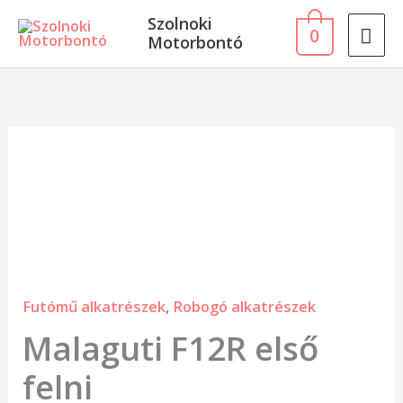
Skip
MA
Szolnoki
0
to
Motorbontó
ME
content
Malaguti
F12R
első
felni
mennyiség
Futómű alkatrészek
,
Robogó alkatrészek
Malaguti F12R első
felni