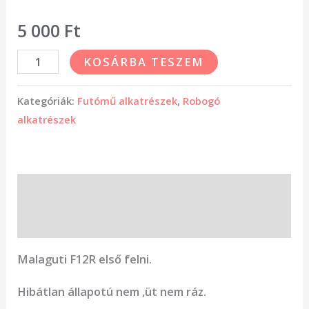
5 000
Ft
KOSÁRBA TESZEM
Kategóriák:
Futómű alkatrészek
,
Robogó
alkatrészek
Leírás
Vélemények (0)
Malaguti F12R első felni.
Hibátlan állapotú nem ,üt nem ráz.