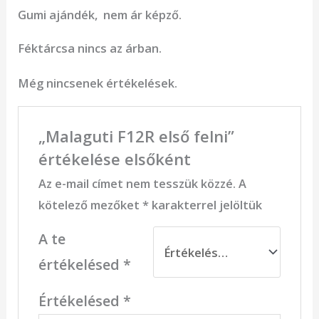
Gumi ajándék, nem ár képző.
Féktárcsa nincs az árban.
Még nincsenek értékelések.
„Malaguti F12R első felni”
értékelése elsőként
Az e-mail címet nem tesszük közzé.
A
kötelező mezőket
*
karakterrel jelöltük
A te
értékelésed
*
Értékelésed
*