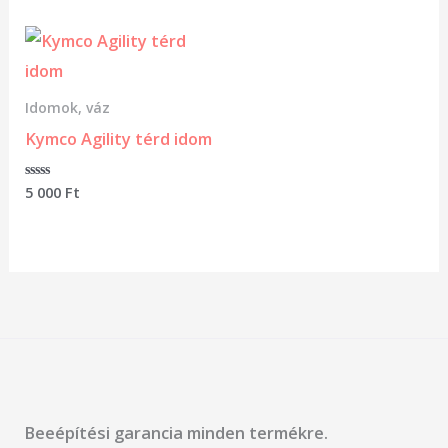
5
5
Idomok, váz
Kymco Agility térd idom
Értékelés:
5 000
Ft
0
/
5
Beeépítési garancia minden termékre.