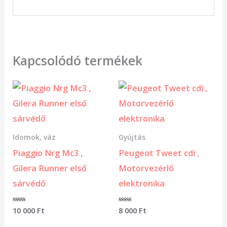
Kapcsolódó termékek
Idomok, váz
Gyújtás
Piaggio Nrg Mc3 ,
Peugeot Tweet cdi ,
Gilera Runner első
Motorvezérlő
sárvédő
elektronika
Értékelés:
10 000
Ft
Értékelés:
8 000
Ft
0
0
/
/