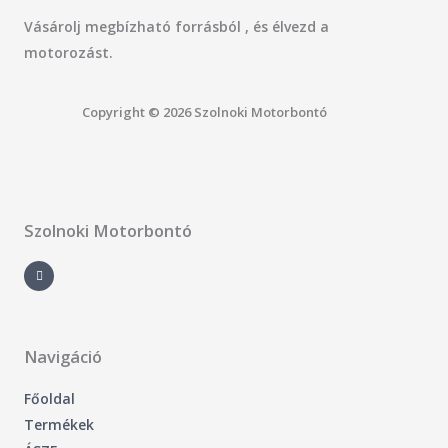
Vásárolj megbízható forrásból , és élvezd a
motorozást.
Copyright © 2026 Szolnoki Motorbontó
Szolnoki Motorbontó
F
a
c
e
b
o
o
k
-
Navigáció
f
Főoldal
Termékek