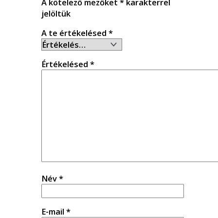
A kötelező mezőket
*
karakterrel
jelöltük
A te értékelésed
*
Értékelésed
*
Név
*
E-mail
*