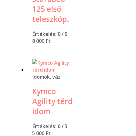
125 első
teleszkóp.
Értékelés:
0
/ 5
8 000
Ft
Idomok, váz
Kymco
Agility térd
idom
Értékelés:
0
/ 5
5 000
Ft