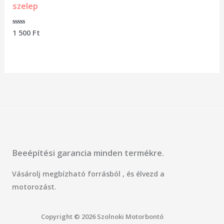
szelep
Értékelés:
1 500
Ft
0
/
5
Beeépítési garancia minden termékre.
Vásárolj megbízható forrásból , és élvezd a
motorozást.
Copyright © 2026 Szolnoki Motorbontó