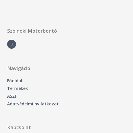
Szolnoki Motorbontó
F
a
c
e
b
o
o
k
-
Navigáció
f
Főoldal
Termékek
ÁSZF
Adatvédelmi nyilatkozat
Kapcsolat