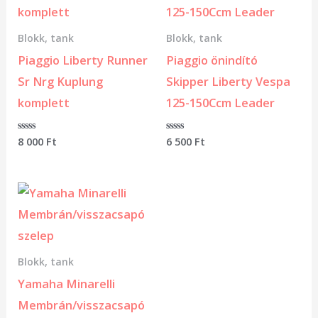
Blokk, tank
Blokk, tank
Piaggio Liberty Runner
Piaggio önindító
Sr Nrg Kuplung
Skipper Liberty Vespa
komplett
125-150Ccm Leader
Értékelés:
8 000
Ft
Értékelés:
6 500
Ft
0
0
/
/
5
5
Blokk, tank
Yamaha Minarelli
Membrán/visszacsapó