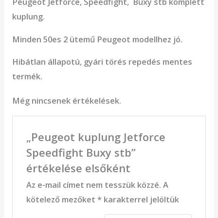
Peugeot Jetforce, Speedfight, Buxy stb komplett
kuplung.
Minden 50es 2 ütemű Peugeot modellhez jó.
Hibátlan állapotú, gyári törés repedés mentes
termék.
Még nincsenek értékelések.
„Peugeot kuplung Jetforce
Speedfight Buxy stb”
értékelése elsőként
Az e-mail címet nem tesszük közzé.
A
kötelező mezőket
*
karakterrel jelöltük