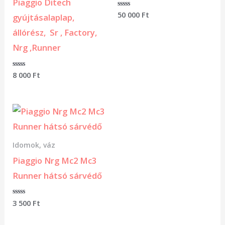
Piaggio Ditech
Értékelés:
50 000
Ft
gyújtásalaplap,
0
/
állórész, Sr , Factory,
5
Nrg ,Runner
Értékelés:
8 000
Ft
0
/
5
Idomok, váz
Piaggio Nrg Mc2 Mc3
Runner hátsó sárvédő
Értékelés:
3 500
Ft
0
/
5