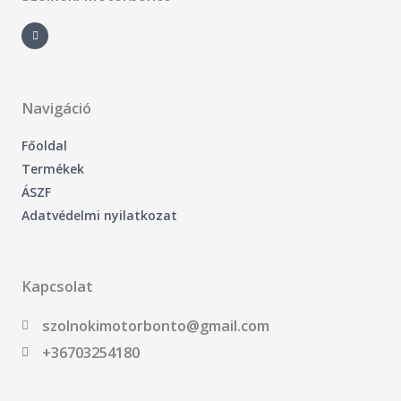
F
a
c
e
b
o
o
k
-
Navigáció
f
Főoldal
Termékek
ÁSZF
Adatvédelmi nyilatkozat
Kapcsolat
szolnokimotorbonto@gmail.com
+36703254180