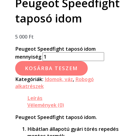
Peugeot Speedfight
taposó idom
5 000
Ft
Peugeot Speedfight taposó idom
mennyiség
KOSÁRBA TESZEM
Kategóriák:
Idomok, váz
,
Robogó
alkatrészek
Leírás
Vélemények (0)
Peugeot Speedfight taposó idom.
Hibátlan állapotú gyári törés repedés
mentes termék.