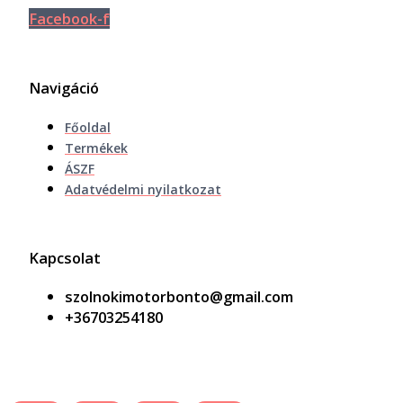
Facebook-f
Navigáció
Főoldal
Termékek
ÁSZF
Adatvédelmi nyilatkozat
Kapcsolat
szolnokimotorbonto@gmail.com
+36703254180