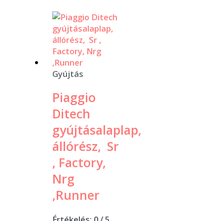
Gyújtás
Piaggio
Ditech
gyújtásalaplap,
állórész, Sr
, Factory,
Nrg
,Runner
Értékelés:
0
/ 5