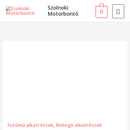
Skip
MA
Szolnoki
0
to
Motorbontó
ME
content
Peugeot
Tweet
hátsó
lengéscsillapító
,
teleszkóp
mennyiség
Futómű alkatrészek
,
Robogó alkatrészek