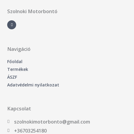
Szolnoki Motorbontó
F
a
c
e
b
o
o
k
-
Navigáció
f
Főoldal
Termékek
ÁSZF
Adatvédelmi nyilatkozat
Kapcsolat
szolnokimotorbonto@gmail.com
+36703254180