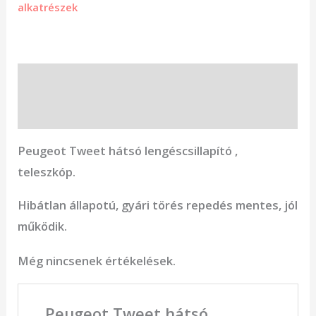
alkatrészek
Leírás
Vélemények (0)
Peugeot Tweet hátsó lengéscsillapító ,
teleszkóp.
Hibátlan állapotú, gyári törés repedés mentes, jól
működik.
Még nincsenek értékelések.
„Peugeot Tweet hátsó