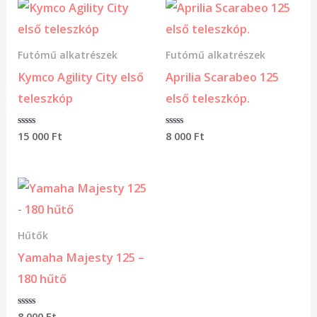
Futómű alkatrészek
Futómű alkatrészek
Kymco Agility City első
Aprilia Scarabeo 125
teleszkóp
első teleszkóp.
Értékelés:
15 000
Ft
Értékelés:
8 000
Ft
0
0
/
/
5
5
Hűtők
Yamaha Majesty 125 –
180 hűtő
Értékelés:
8 000
Ft