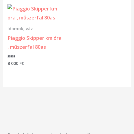
Idomok, váz
Piaggio Skipper km óra
, műszerfal 80as
Értékelés:
8 000
Ft
0
/
5