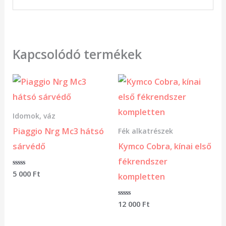
Kapcsolódó termékek
Idomok, váz
Piaggio Nrg Mc3 hátsó
Fék alkatrészek
sárvédő
Kymco Cobra, kínai első
fékrendszer
Értékelés:
5 000
Ft
kompletten
0
/
5
Értékelés:
12 000
Ft
0
/
5