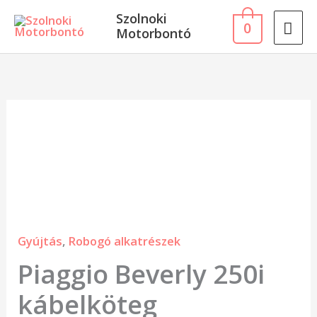
Skip
MA
Szolnoki
0
to
Motorbontó
ME
content
Piaggio
Beverly
250i
kábelköteg
mennyiség
Gyújtás
,
Robogó alkatrészek
Piaggio Beverly 250i
kábelköteg