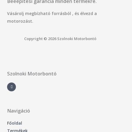
Beeépítési garancia minden termékre.
Vásárolj megbízható forrásból , és élvezd a
motorozást.
Copyright © 2026 Szolnoki Motorbontó
Szolnoki Motorbontó
F
a
c
e
b
o
o
k
-
Navigáció
f
Főoldal
Termékek