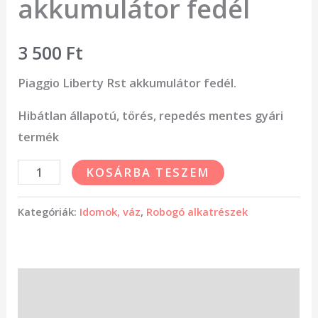
akkumulátor fedél
3 500
Ft
Piaggio Liberty Rst akkumulátor fedél.
Hibátlan állapotú, törés, repedés mentes gyári
termék
KOSÁRBA TESZEM
Kategóriák:
Idomok, váz
,
Robogó alkatrészek
Leírás
Vélemények (0)