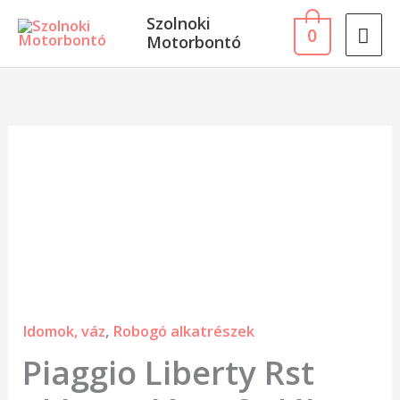
Skip
MA
Szolnoki
0
to
Motorbontó
ME
content
Piaggio
Liberty
Rst
akkumulátor
fedél
mennyiség
Idomok, váz
,
Robogó alkatrészek
Piaggio Liberty Rst