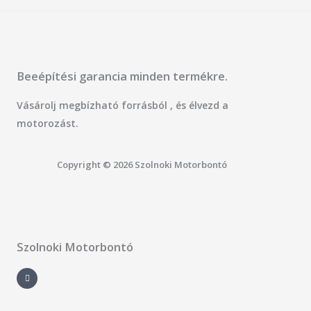
Beeépítési garancia minden termékre.
Vásárolj megbízható forrásból , és élvezd a
motorozást.
Copyright © 2026 Szolnoki Motorbontó
Szolnoki Motorbontó
F
a
c
e
b
o