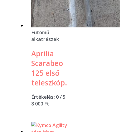
Futómű
alkatrészek
Aprilia
Scarabeo
125 első
teleszkóp.
Értékelés:
0
/ 5
8 000
Ft