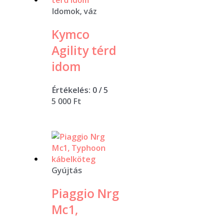
Idomok, váz
Kymco
Agility térd
idom
Értékelés:
0
/ 5
5 000
Ft
Gyújtás
Piaggio Nrg
Mc1,