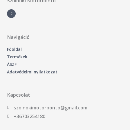
Szolnoki Motorbontó
F
a
c
e
b
o
o
k
-
Navigáció
f
Főoldal
Termékek
ÁSZF
Adatvédelmi nyilatkozat
Kapcsolat
szolnokimotorbonto@gmail.com
+36703254180