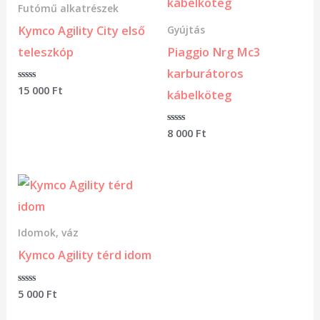
Futómű alkatrészek
Kymco Agility City első
Gyújtás
teleszkóp
Piaggio Nrg Mc3
karburátoros
Értékelés:
15 000
Ft
kábelköteg
0
/
5
Értékelés:
8 000
Ft
0
/
5
Idomok, váz
Kymco Agility térd idom
Értékelés:
5 000
Ft
0
/