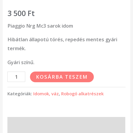
3 500
Ft
Piaggio Nrg Mc3 sarok idom
Hibátlan állapotú törés, repedés mentes gyári
termék.
Gyári színű.
KOSÁRBA TESZEM
Kategóriák:
Idomok, váz
,
Robogó alkatrészek
Leírás