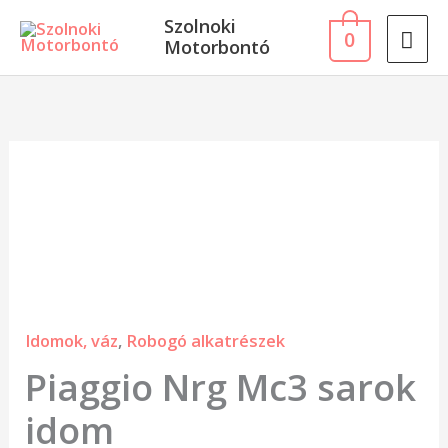
Skip
MA
Szolnoki
0
to
Motorbontó
ME
content
Piaggio
Nrg
Mc3
sarok
idom
mennyiség
Idomok, váz
,
Robogó alkatrészek
Piaggio Nrg Mc3 sarok
idom