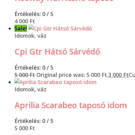
Értékelés:
0
/ 5
4 000
Ft
Sale!
Idomok, váz
Cpi Gtr Hátsó Sárvédő
Értékelés:
0
/ 5
5 000
Ft
Original price was: 5 000 Ft.
3 000
Ft
Cu
Idomok, váz
Aprilia Scarabeo taposó idom
Értékelés:
0
/ 5
5 000
Ft