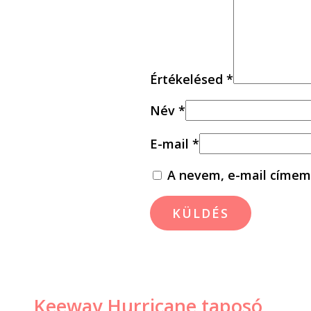
Értékelésed
*
Név
*
E-mail
*
A nevem, e-mail címem
Keeway Hurricane taposó