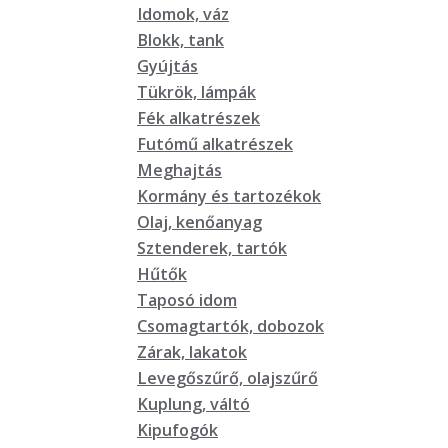
Idomok, váz
Blokk, tank
Gyújtás
Tükrök, lámpák
Fék alkatrészek
Futómű alkatrészek
Meghajtás
Kormány és tartozékok
Olaj, kenőanyag
Sztenderek, tartók
Hűtők
Taposó idom
Csomagtartók, dobozok
Zárak, lakatok
Levegőszűrő, olajszűrő
Kuplung, váltó
Kipufogók