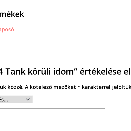
rmékek
 Tank körüli idom” értékelése e
ük közzé.
A kötelező mezőket
*
karakterrel jelöltü