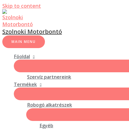
Skip to content
Szolnoki Motorbontó
MAIN MENU
Föoldal
Szervíz partnereink
Termékek
Robogó alkatrészek
Egyéb