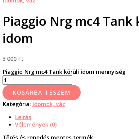
Idomok, váz
Piaggio Nrg mc4 Tank 
idom
3 000
Ft
Piaggio Nrg mc4 Tank körüli idom mennyiség
KOSÁRBA TESZEM
Kategória:
Idomok, váz
Leírás
Vélemények (0)
Törés és repedés mentes termék.