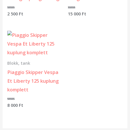
Értékelés:
2 500
Ft
Értékelés:
15 000
Ft
0
0
/
/
5
5
Blokk, tank
Piaggio Skipper Vespa
Et Liberty 125 kuplung
komplett
Értékelés:
8 000
Ft
0
/
5