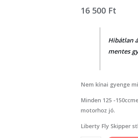
hengerfej
16 500
Ft
125
mennyiség
Hibátlan á
mentes gy
Nem kínai gyenge mi
Minden 125 -150ccme
motorhoz jó.
Liberty Fly Skipper s