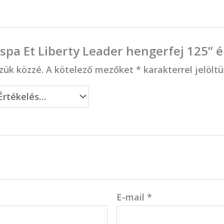
espa Et Liberty Leader hengerfej 125” 
zük közzé.
A kötelező mezőket
*
karakterrel jelölt
E-mail
*