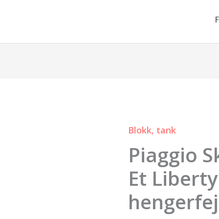
F
Blokk, tank
Piaggio
Piaggio S
Skipper
Vespa
Et Libert
Et
hengerfej
Liberty
Leader