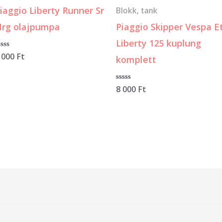
iaggio Liberty Runner Sr
Blokk, tank
rg olajpumpa
Piaggio Skipper Vespa E
Liberty 125 kuplung
rtékelés:
 000
Ft
komplett
Értékelés:
8 000
Ft
0
/
5