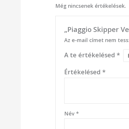
Még nincsenek értékelések.
„Piaggio Skipper V
Az e-mail címet nem tess
A te értékelésed
*
Értékelésed
*
Név
*