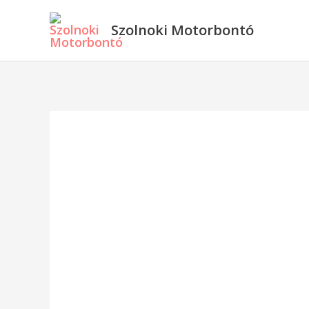
Skip
Szolnoki Motorbontó
to
content