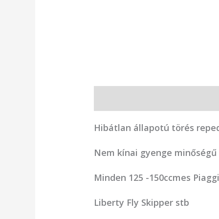
Leírás
Vélemények (0)
Hibátlan állapotú törés repe
Nem kínai gyenge minőségű 
Minden 125 -150ccmes Piaggi
Liberty Fly Skipper stb