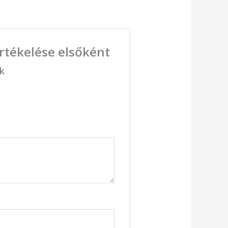
értékelése elsőként
ük