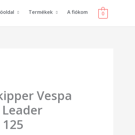
öoldal
Termékek
A fiókom
0
kipper Vespa
y Leader
 125