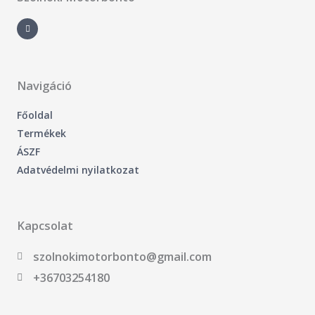
F
a
c
e
b
o
o
k
-
Navigáció
f
Főoldal
Termékek
ÁSZF
Adatvédelmi nyilatkozat
Kapcsolat
szolnokimotorbonto@gmail.com
+36703254180