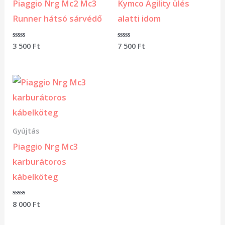
Piaggio Nrg Mc2 Mc3
Kymco Agility ülés
Runner hátsó sárvédő
alatti idom
Értékelés:
3 500
Ft
Értékelés:
7 500
Ft
0
0
/
/
5
5
Gyújtás
Piaggio Nrg Mc3
karburátoros
kábelköteg
Értékelés:
8 000
Ft
0
/
5