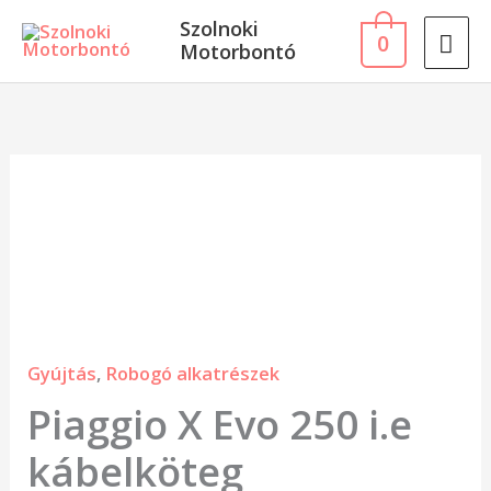
Skip
MA
Szolnoki
0
to
Motorbontó
ME
content
Piaggio
X
Evo
250
i.e
kábelköteg
Gyújtás
,
Robogó alkatrészek
mennyiség
Piaggio X Evo 250 i.e
kábelköteg