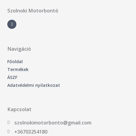
Szolnoki Motorbontó
F
a
c
e
b
o
o
k
-
Navigáció
f
Főoldal
Termékek
ÁSZF
Adatvédelmi nyilatkozat
Kapcsolat
szolnokimotorbonto@gmail.com
+36703254180