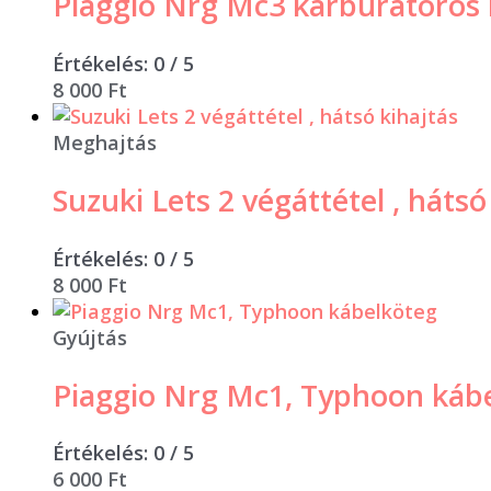
Piaggio Nrg Mc3 karburátoros
Értékelés:
0
/ 5
8 000
Ft
Meghajtás
Suzuki Lets 2 végáttétel , hátsó
Értékelés:
0
/ 5
8 000
Ft
Gyújtás
Piaggio Nrg Mc1, Typhoon káb
Értékelés:
0
/ 5
6 000
Ft