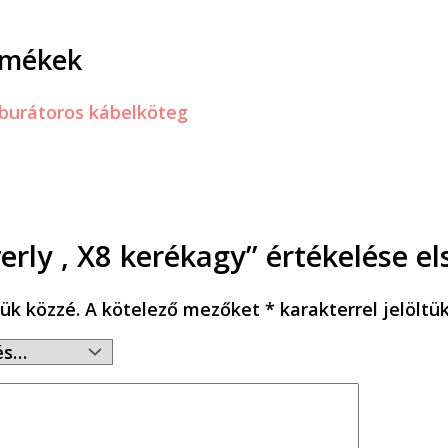
rmékek
verly , X8 kerékagy” értékelése e
ük közzé.
A kötelező mezőket
*
karakterrel jelöltü