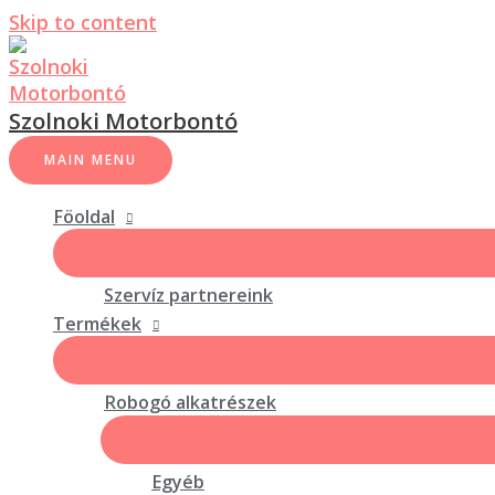
Skip to content
Szolnoki Motorbontó
MAIN MENU
Föoldal
Szervíz partnereink
Termékek
Robogó alkatrészek
Egyéb