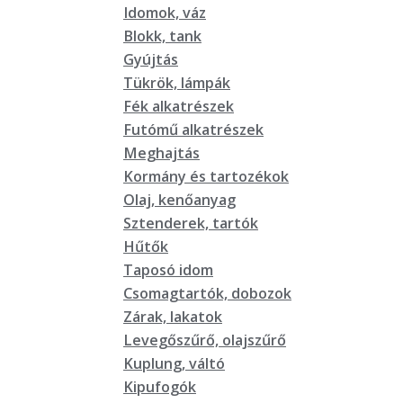
Idomok, váz
Blokk, tank
Gyújtás
Tükrök, lámpák
Fék alkatrészek
Futómű alkatrészek
Meghajtás
Kormány és tartozékok
Olaj, kenőanyag
Sztenderek, tartók
Hűtők
Taposó idom
Csomagtartók, dobozok
Zárak, lakatok
Levegőszűrő, olajszűrő
Kuplung, váltó
Kipufogók