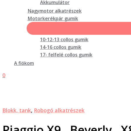
Akkumulátor
Nagymotor alkatrészek
Motorkerékpár gumik
10-12-13 collos gumik
14-16 collos gumik
17- felfelé collos gumik
A fiókom
0
Blokk, tank
,
Robogó alkatrészek
Piaggio X9 , Beverly , X