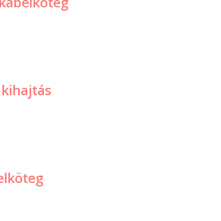
 kábelköteg
 kihajtás
elköteg