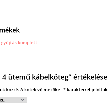
rmékek
0 4 ütemű kábelköteg” értékelése
ük közzé.
A kötelező mezőket
*
karakterrel jelöltü