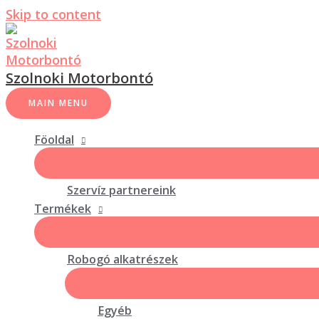
Skip to content
Szolnoki Motorbontó
MAIN MENU
Föoldal
Szervíz partnereink
Termékek
Robogó alkatrészek
Egyéb