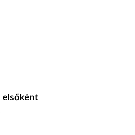
 elsőként
k