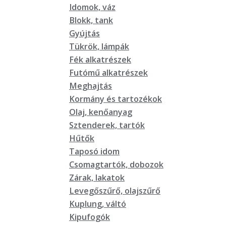
Idomok, váz
Blokk, tank
Gyújtás
Tükrök, lámpák
Fék alkatrészek
Futómű alkatrészek
Meghajtás
Kormány és tartozékok
Olaj, kenőanyag
Sztenderek, tartók
Hűtők
Taposó idom
Csomagtartók, dobozok
Zárak, lakatok
Levegőszűrő, olajszűrő
Kuplung, váltó
Kipufogók