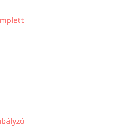
mplett
abályzó