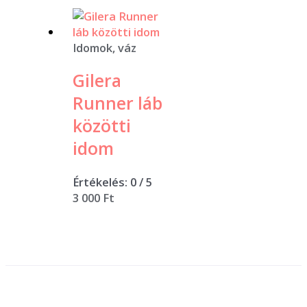
Idomok, váz
Gilera
Runner láb
közötti
idom
Értékelés:
0
/ 5
3 000
Ft