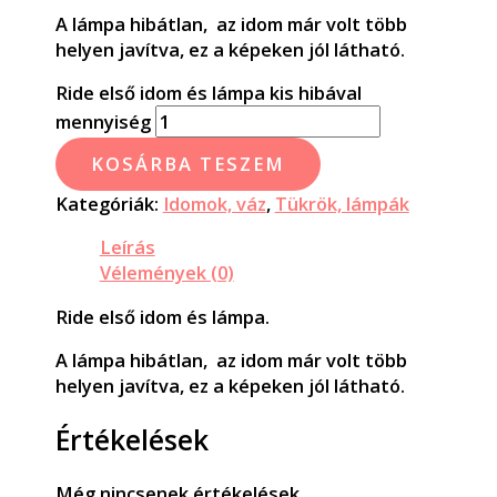
A lámpa hibátlan, az idom már volt több
helyen javítva, ez a képeken jól látható.
Ride első idom és lámpa kis hibával
mennyiség
KOSÁRBA TESZEM
Kategóriák:
Idomok, váz
,
Tükrök, lámpák
Leírás
Vélemények (0)
Ride első idom és lámpa.
A lámpa hibátlan, az idom már volt több
helyen javítva, ez a képeken jól látható.
Értékelések
Még nincsenek értékelések.