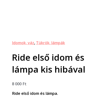
Idomok, váz
,
Tükrök, lámpák
Ride első idom és
lámpa kis hibával
8 000
Ft
Ride első idom és lámpa.