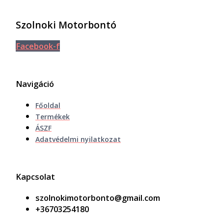
Szolnoki Motorbontó
Facebook-f
Navigáció
Főoldal
Termékek
ÁSZF
Adatvédelmi nyilatkozat
Kapcsolat
szolnokimotorbonto@gmail.com
+36703254180