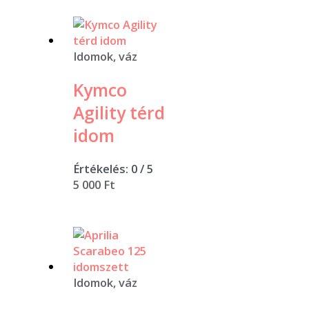
Idomok, váz
Kymco
Agility térd
idom
Értékelés:
0
/ 5
5 000
Ft
Idomok, váz