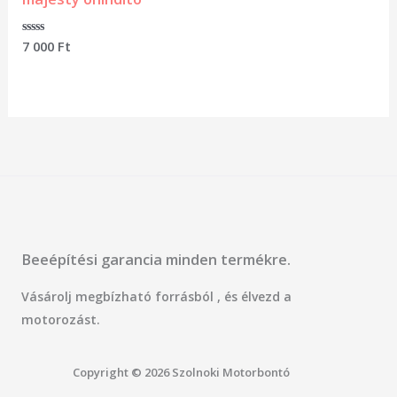
Értékelés:
7 000
Ft
0
/
5
Beeépítési garancia minden termékre.
Vásárolj megbízható forrásból , és élvezd a
motorozást.
Copyright © 2026 Szolnoki Motorbontó