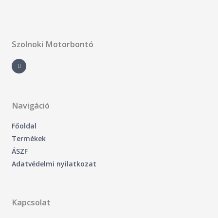
Szolnoki Motorbontó
F
a
c
e
b
o
o
k
-
Navigáció
f
Főoldal
Termékek
ÁSZF
Adatvédelmi nyilatkozat
Kapcsolat