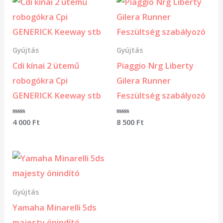
Gyújtás
Gyújtás
Cdi kínai 2 ütemű
Piaggio Nrg Liberty
robogókra Cpi
Gilera Runner
GENERICK Keeway stb
Feszültség szabályozó
Értékelés:
4 000
Ft
Értékelés:
8 500
Ft
0
0
/
/
5
5
Gyújtás
Yamaha Minarelli 5ds
majesty önindító