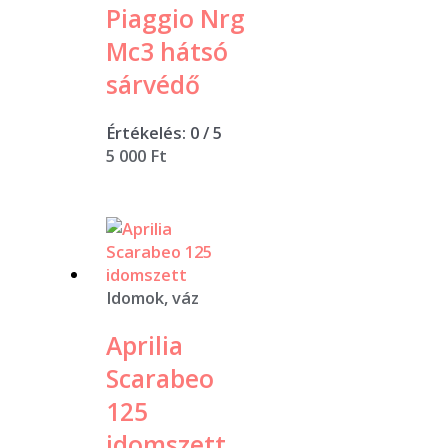
Piaggio Nrg
Mc3 hátsó
sárvédő
Értékelés:
0
/ 5
5 000
Ft
Idomok, váz
Aprilia
Scarabeo
125
idomszett