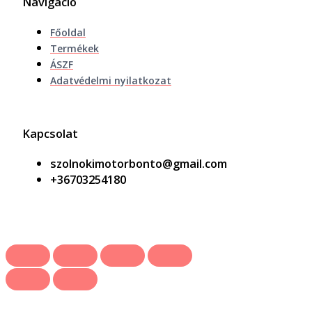
Navigáció
Főoldal
Termékek
ÁSZF
Adatvédelmi nyilatkozat
Kapcsolat
szolnokimotorbonto@gmail.com
+36703254180