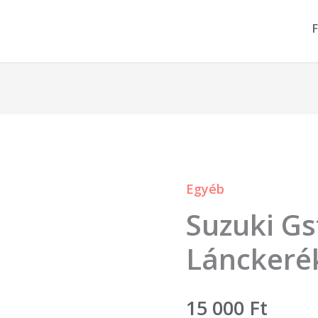
F
Egyéb
Suzuki
Suzuki Gs
Gsf
600
Lánckeré
Bandit
Lánckerék
15 000
Ft
dekni