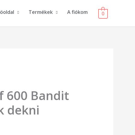
öoldal
Termékek
A fiókom
0
f 600 Bandit
k dekni