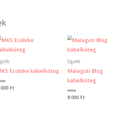
ek
gyéb
Egyéb
KS Ecobike kábelköteg
Malaguti Blog
kábelköteg
rtékelés:
 000
Ft
Értékelés:
8 000
Ft
0
/
5