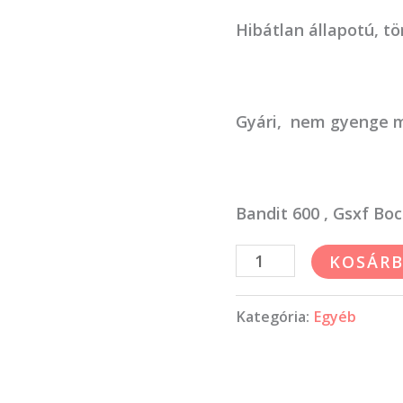
mennyiség
Hibátlan állapotú, t
Gyári, nem gyenge m
Bandit 600 , Gsxf Boci
KOSÁRB
Kategória:
Egyéb