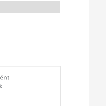
ként
ük