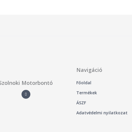
Navigáció
Szolnoki Motorbontó
Főoldal
F
Termékek
a
c
e
ÁSZF
b
o
o
Adatvédelmi nyilatkozat
k
-
f