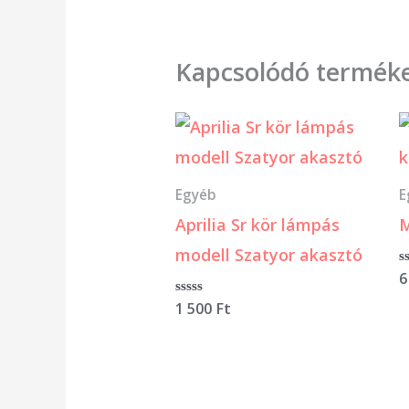
Kapcsolódó termék
Egyéb
E
Aprilia Sr kör lámpás
M
modell Szatyor akasztó
É
6
0
/
Értékelés:
1 500
Ft
5
0
/
5