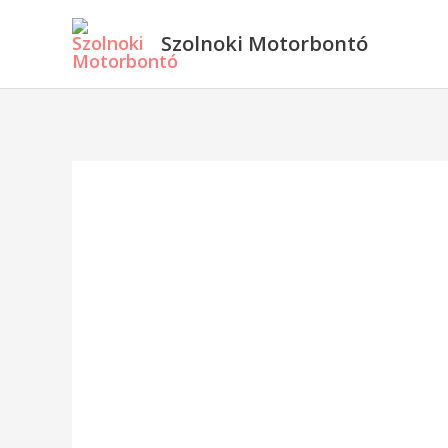
Skip
Szolnoki Motorbontó
to
content