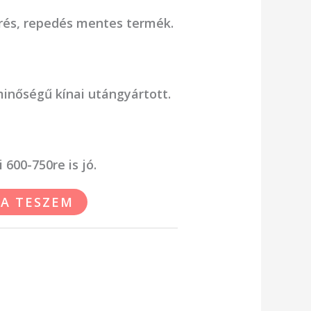
örés, repedés mentes termék.
inőségű kínai utángyártott.
 600-750re is jó.
A TESZEM