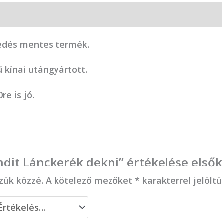
pedés mentes termék.
kínai utángyártott.
re is jó.
ndit Lánckerék dekni” értékelése első
zük közzé.
A kötelező mezőket
*
karakterrel jelölt