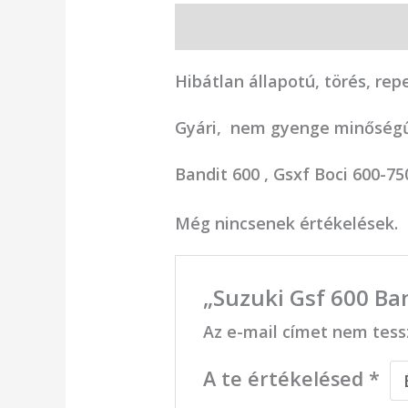
Leírás
Vélemények (0)
Hibátlan állapotú, törés, re
Gyári, nem gyenge minőségű 
Bandit 600 , Gsxf Boci 600-750
Még nincsenek értékelések.
„Suzuki Gsf 600 Ba
Az e-mail címet nem tess
A te értékelésed
*