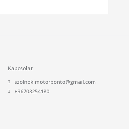
Kapcsolat
szolnokimotorbonto@gmail.com
+36703254180