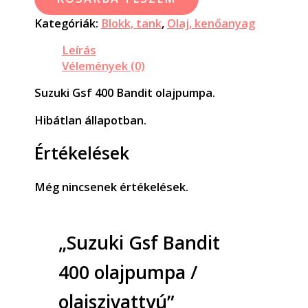
Kategóriák:
Blokk, tank
,
Olaj, kenőanyag
Leírás
Vélemények (0)
Suzuki Gsf 400 Bandit olajpumpa.
Hibátlan állapotban.
Értékelések
Még nincsenek értékelések.
„Suzuki Gsf Bandit
400 olajpumpa /
olajszivattyú”