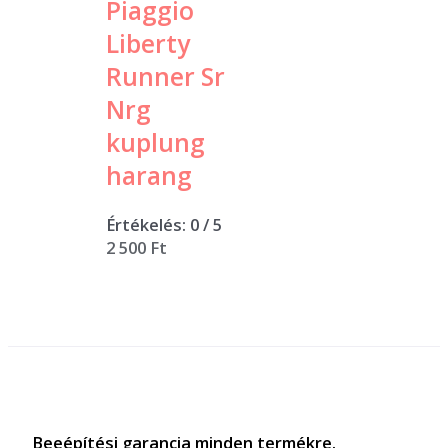
Piaggio
Liberty
Runner Sr
Nrg
kuplung
harang
Értékelés:
0
/ 5
2 500
Ft
Beeépítési garancia minden termékre.