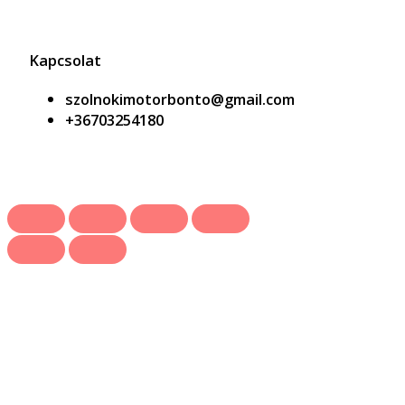
Kapcsolat
szolnokimotorbonto@gmail.com
+36703254180