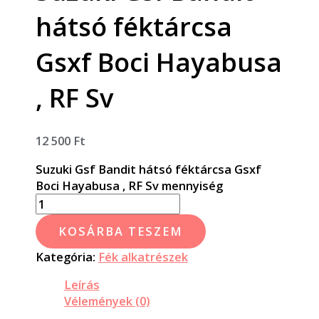
hátsó féktárcsa
Gsxf Boci Hayabusa
, RF Sv
12 500
Ft
Suzuki Gsf Bandit hátsó féktárcsa Gsxf
Boci Hayabusa , RF Sv mennyiség
KOSÁRBA TESZEM
Kategória:
Fék alkatrészek
Leírás
Vélemények (0)