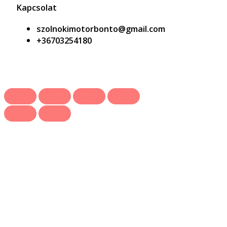
Kapcsolat
szolnokimotorbonto@gmail.com
+36703254180