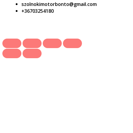
szolnokimotorbonto@gmail.com
+36703254180