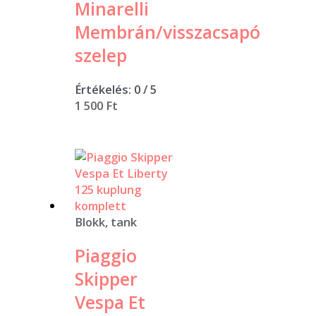
Minarelli
Membrán/visszacsapó
szelep
Értékelés:
0
/ 5
1 500
Ft
Blokk, tank
Piaggio
Skipper
Vespa Et