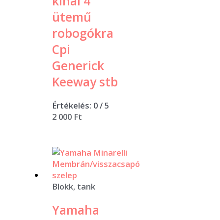
kínai 4
ütemű
robogókra
Cpi
Generick
Keeway stb
Értékelés:
0
/ 5
2 000
Ft
Blokk, tank
Yamaha