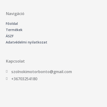
b
o
o
k
-
Navigáció
f
Főoldal
Termékek
ÁSZF
Adatvédelmi nyilatkozat
Kapcsolat
szolnokimotorbonto@gmail.com
+36703254180