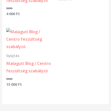
feszültség szabályzó
0
/
5
Értékelés:
4 000
Ft
0
/
5
Gyújtás
Malaguti Blog / Centro
feszültség szabályzó
Értékelés:
15 000
Ft
0
/
5