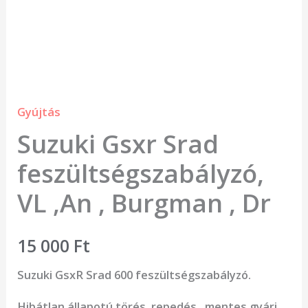
mennyiség
Gyújtás
Suzuki Gsxr Srad
feszültségszabályzó,
VL ,An , Burgman , Dr
15 000
Ft
Suzuki GsxR Srad 600 feszültségszabályzó.
Hibátlan állapotú törés, repedés, mentes gyári