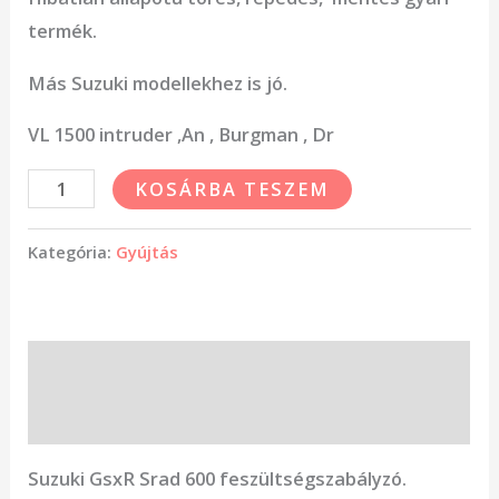
termék.
Más Suzuki modellekhez is jó.
VL 1500 intruder ,An , Burgman , Dr
KOSÁRBA TESZEM
Kategória:
Gyújtás
Leírás
Vélemények (0)
Suzuki GsxR Srad 600 feszültségszabályzó.