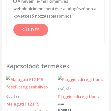
A nevem, e-mail címem, és
weboldalcímem mentése a böngészőben a
következő hozzászólásomhoz.
Kapcsolódó termékek
Gyújtás
Piaggio cdi régi típus
Gyújtás
Malaguti F12 F15
Értékelés:
6 500
Ft