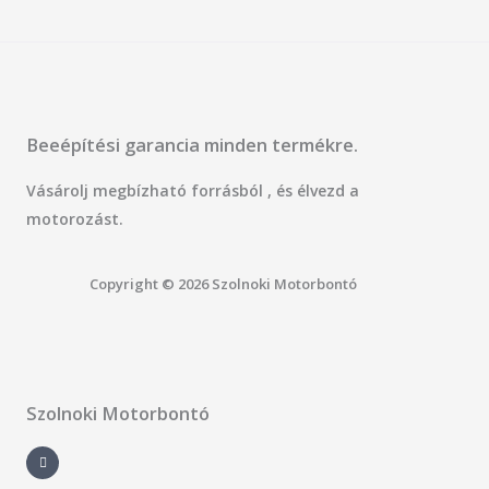
Beeépítési garancia minden termékre.
Vásárolj megbízható forrásból , és élvezd a
motorozást.
Copyright © 2026 Szolnoki Motorbontó
Szolnoki Motorbontó
F
a
c
e