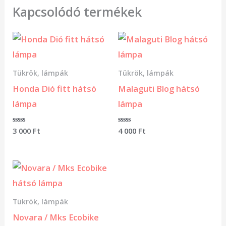
Kapcsolódó termékek
Tükrök, lámpák
Tükrök, lámpák
Honda Dió fitt hátsó
Malaguti Blog hátsó
lámpa
lámpa
Értékelés:
3 000
Ft
Értékelés:
4 000
Ft
0
0
/
/
5
5
Tükrök, lámpák
Novara / Mks Ecobike