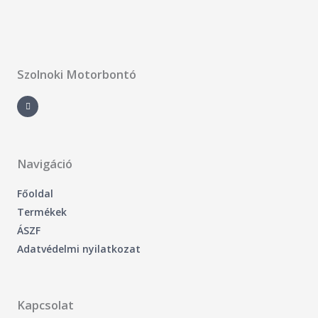
Szolnoki Motorbontó
F
a
c
e
b
o
o
k
-
Navigáció
f
Főoldal
Termékek
ÁSZF
Adatvédelmi nyilatkozat
Kapcsolat