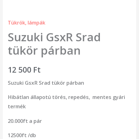
Tükrök, lámpák
Suzuki GsxR Srad
tükör párban
12 500
Ft
Suzuki GsxR Srad tükör párban
Hibátlan állapotú törés, repedés, mentes gyári
termék
20.000ft a pár
12500ft /db