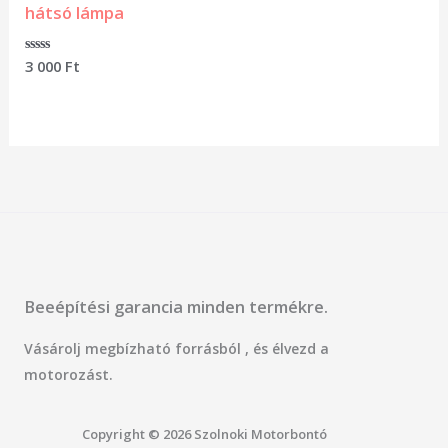
hátsó lámpa
Értékelés:
3 000
Ft
0
/
5
Beeépítési garancia minden termékre.
Vásárolj megbízható forrásból , és élvezd a
motorozást.
Copyright © 2026 Szolnoki Motorbontó