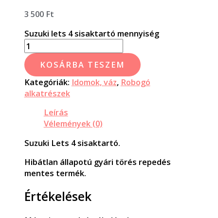
3 500
Ft
Suzuki lets 4 sisaktartó mennyiség
KOSÁRBA TESZEM
Kategóriák:
Idomok, váz
,
Robogó
alkatrészek
Leírás
Vélemények (0)
Suzuki Lets 4 sisaktartó.
Hibátlan állapotú gyári törés repedés
mentes termék.
Értékelések