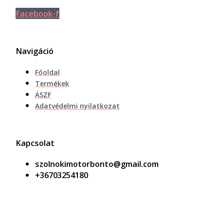
Facebook-f
Navigáció
Főoldal
Termékek
ÁSZF
Adatvédelmi nyilatkozat
Kapcsolat
szolnokimotorbonto@gmail.com
+36703254180