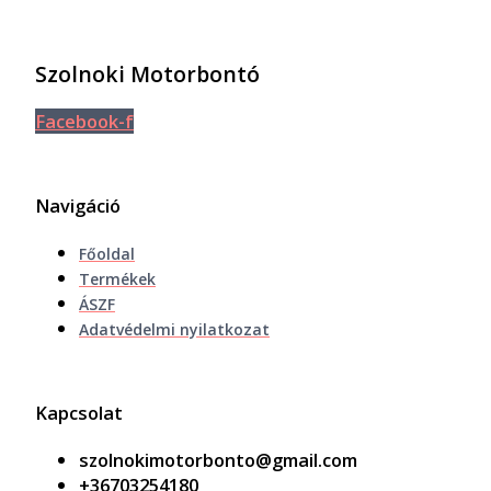
Szolnoki Motorbontó
Facebook-f
Navigáció
Főoldal
Termékek
ÁSZF
Adatvédelmi nyilatkozat
Kapcsolat
szolnokimotorbonto@gmail.com
+36703254180