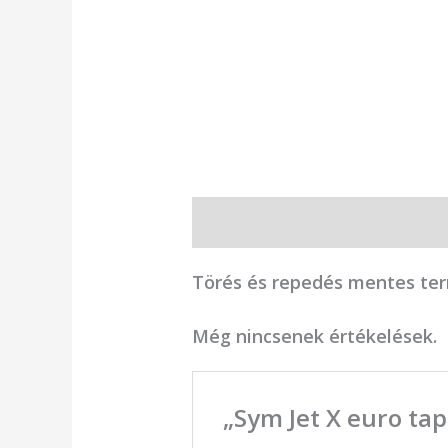
Leírás
Vélemények (0)
Törés és repedés mentes te
Még nincsenek értékelések.
„Sym Jet X euro ta