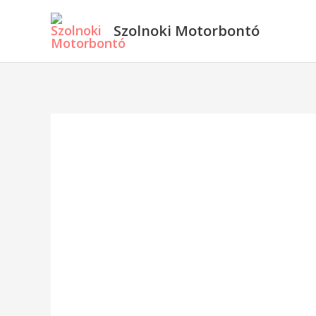
Skip
Szolnoki Motorbontó
to
content