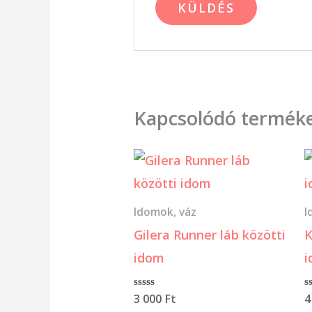
Kapcsolódó termék
Idomok, váz
I
Gilera Runner láb közötti
K
idom
Értékelés:
3 000
Ft
É
4
0
0