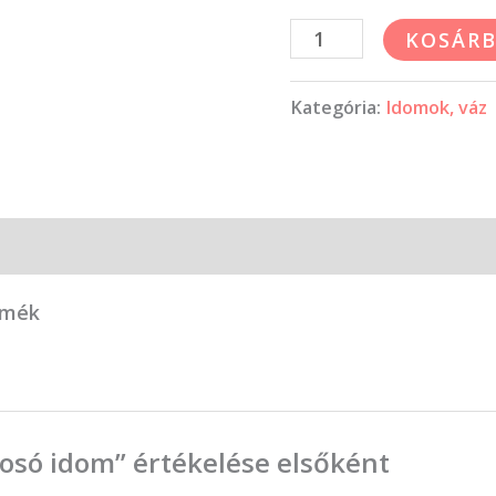
mennyiség
KOSÁRB
Kategória:
Idomok, váz
rmék
posó idom” értékelése elsőként