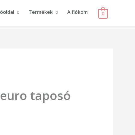
öoldal
Termékek
A fiókom
0
 euro taposó