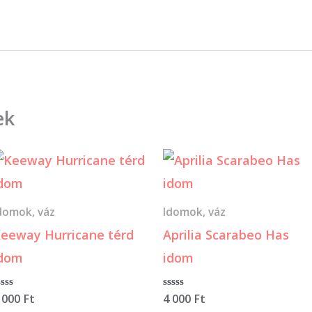
ek
domok, váz
Idomok, váz
eeway Hurricane térd
Aprilia Scarabeo Has
idom
idom
rtékelés:
 000
Ft
Értékelés:
4 000
Ft
0