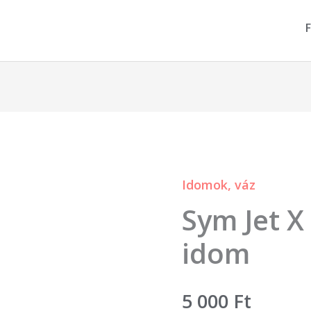
F
Idomok, váz
Sym
Sym Jet X
Jet
X
idom
euro
taposó
5 000
Ft
idom