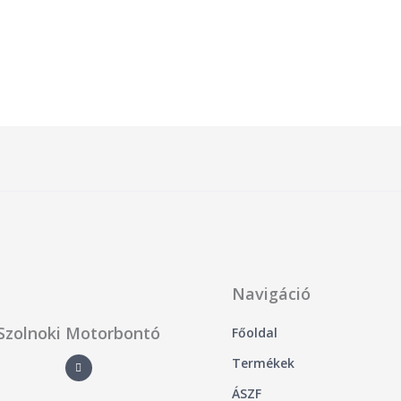
/
5
Navigáció
Szolnoki Motorbontó
Főoldal
F
Termékek
a
c
e
ÁSZF
b