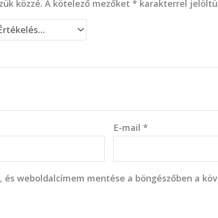
zük közzé.
A kötelező mezőket
*
karakterrel jelölt
E-mail
*
, és weboldalcímem mentése a böngészőben a kö