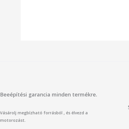
/
/
5
5
Beeépítési garancia minden termékre.
Vásárolj megbízható forrásból , és élvezd a
motorozást.