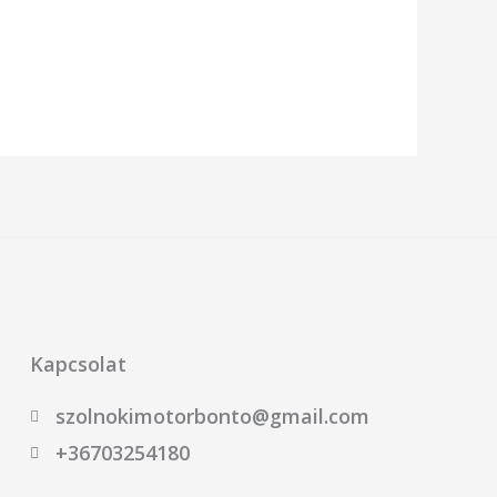
Kapcsolat
szolnokimotorbonto@gmail.com
+36703254180