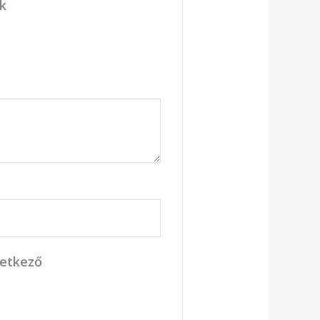
ük
vetkező