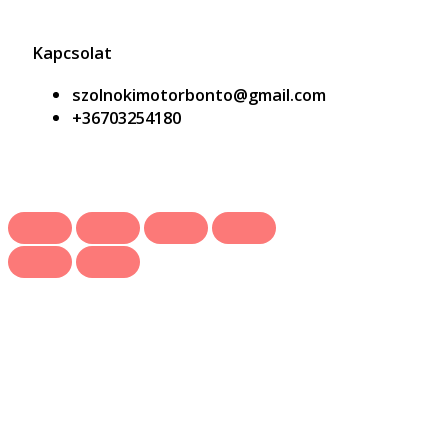
Kapcsolat
szolnokimotorbonto@gmail.com
+36703254180