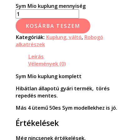
Sym Mio kuplung mennyiség
KOSÁRBA TESZEM
Kategóriák:
Kuplung, váltó
,
Robogó
alkatrészek
Leírás
Vélemények (0)
Sym Mio kuplung komplett
Hibátlan állapotú gyári termék, törés
repedés mentes.
Más 4 ütemű 50es Sym modellekhez is jó.
Értékelések
Még nincsenek értékelések.