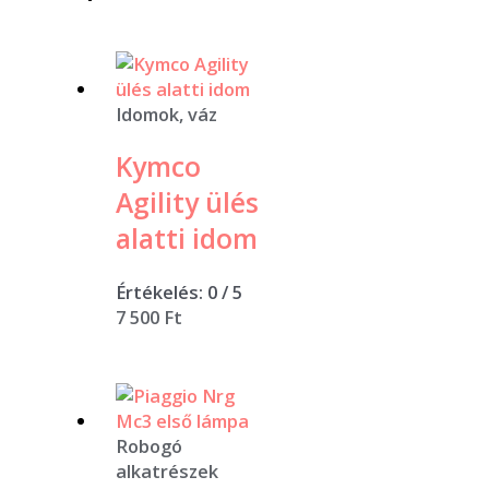
Idomok, váz
Kymco
Agility ülés
alatti idom
Értékelés:
0
/ 5
7 500
Ft
Robogó
alkatrészek