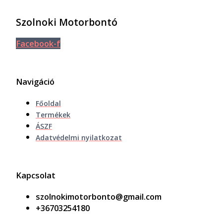
Szolnoki Motorbontó
Facebook-f
Navigáció
Főoldal
Termékek
ÁSZF
Adatvédelmi nyilatkozat
Kapcsolat
szolnokimotorbonto@gmail.com
+36703254180