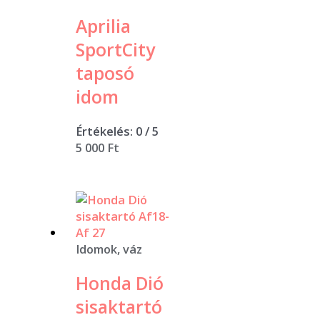
Aprilia
SportCity
taposó
idom
Értékelés:
0
/ 5
5 000
Ft
Idomok, váz
Honda Dió
sisaktartó