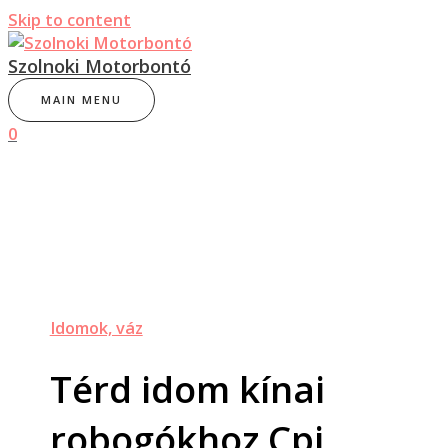
Skip to content
Szolnoki Motorbontó
MAIN MENU
0
Idomok, váz
Térd idom kínai
robogókhoz Cpi