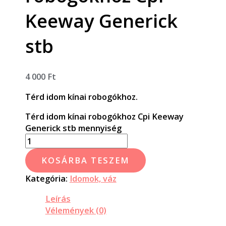
Keeway Generick
stb
4 000
Ft
Térd idom kínai robogókhoz.
Térd idom kínai robogókhoz Cpi Keeway
Generick stb mennyiség
KOSÁRBA TESZEM
Kategória:
Idomok, váz
Leírás
Vélemények (0)