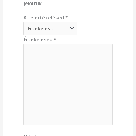
jelöltük
A te értékelésed
*
Értékelésed
*