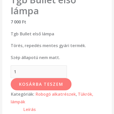
lámpa
7 000
Ft
Tgb Bullet első lámpa
Törés, repedés mentes gyári termék.
Szép állapotú nem matt.
KOSÁRBA TESZEM
Kategóriák:
Robogó alkatrészek
,
Tükrök,
lámpák
Leírás