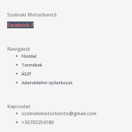
Szolnoki Motorbontó
Facebook-f
Navigáció
Főoldal
Termékek
ÁSZF
Adatvédelmi nyilatkozat
Kapcsolat
szolnokimotorbonto@gmail.com
+36703254180