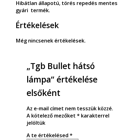
Hibátlan állapotú, törés repedés mentes
gyári termék.
Értékelések
Még nincsenek értékelések.
„Tgb Bullet hátsó
lámpa” értékelése
elsőként
Az e-mail címet nem tesszük közzé.
A kötelező mezőket
*
karakterrel
jelöltük
A te értékelésed
*