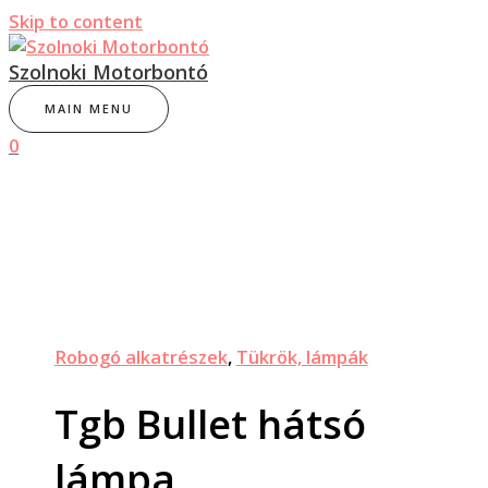
Skip to content
Szolnoki Motorbontó
MAIN MENU
0
Robogó alkatrészek
,
Tükrök, lámpák
Tgb Bullet hátsó
lámpa