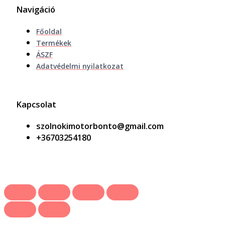
Navigáció
Főoldal
Termékek
ÁSZF
Adatvédelmi nyilatkozat
Kapcsolat
szolnokimotorbonto@gmail.com
+36703254180