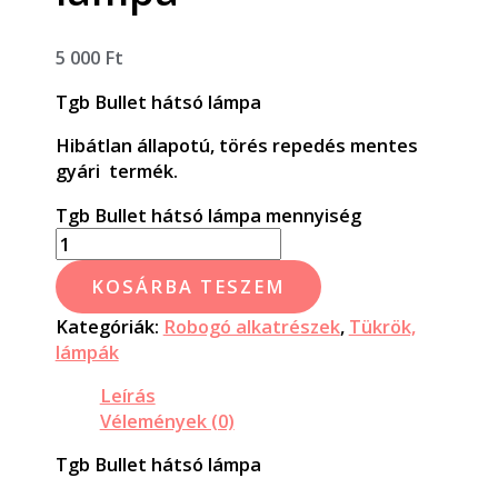
5 000
Ft
Tgb Bullet hátsó lámpa
Hibátlan állapotú, törés repedés mentes
gyári termék.
Tgb Bullet hátsó lámpa mennyiség
KOSÁRBA TESZEM
Kategóriák:
Robogó alkatrészek
,
Tükrök,
lámpák
Leírás
Vélemények (0)
Tgb Bullet hátsó lámpa