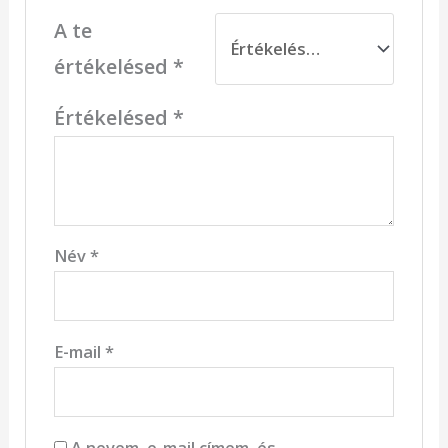
A te
értékelésed
*
Értékelésed
*
Név
*
E-mail
*
A nevem, e-mail címem, és