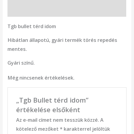
Vélemények (0)
Tgb bullet térd idom
Hibátlan állapotú, gyári termék törés repedés
mentes.
Gyári színű.
Még nincsenek értékelések.
„Tgb Bullet térd idom”
értékelése elsőként
Az e-mail címet nem tesszük közzé.
A
kötelező mezőket
*
karakterrel jelöltük