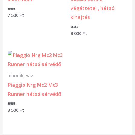
végáttétel , hátsó
Értékelés:
7 500
Ft
kihajtás
0
/
5
Értékelés:
8 000
Ft
0
/
5
Idomok, váz
Piaggio Nrg Mc2 Mc3
Runner hátsó sárvédő
Értékelés:
3 500
Ft
0
/
5