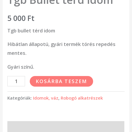
5 000
Ft
Tgb bullet térd idom
Hibátlan állapotú, gyári termék törés repedés
mentes.
Gyári színű.
KOSÁRBA TESZEM
Kategóriák:
Idomok, váz
,
Robogó alkatrészek
Leírás