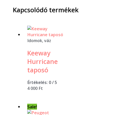
Kapcsolódó termékek
Idomok, váz
Keeway
Hurricane
taposó
Értékelés:
0
/ 5
4 000
Ft
Sale!