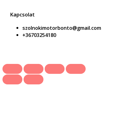
Kapcsolat
szolnokimotorbonto@gmail.com
+36703254180