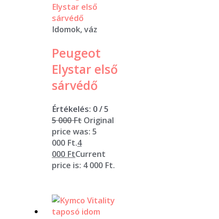
Idomok, váz
Peugeot
Elystar első
sárvédő
Értékelés:
0
/ 5
5 000
Ft
Original
price was: 5
000 Ft.
4
000
Ft
Current
price is: 4 000 Ft.