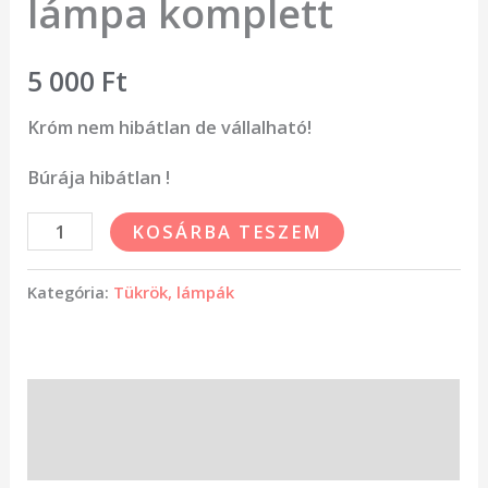
lámpa komplett
5 000
Ft
Króm nem hibátlan de vállalható!
Búrája hibátlan !
KOSÁRBA TESZEM
Kategória:
Tükrök, lámpák
Leírás
Vélemények (0)