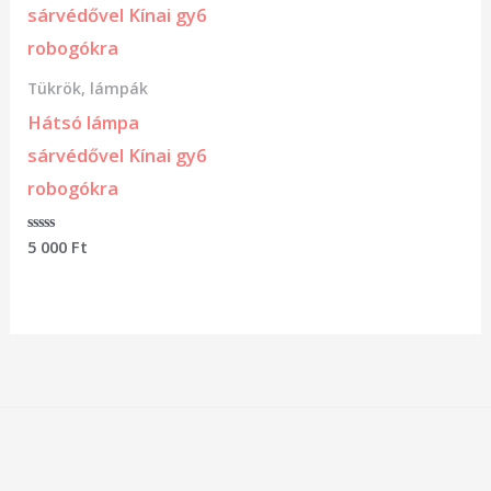
Tükrök, lámpák
Hátsó lámpa
sárvédővel Kínai gy6
robogókra
Értékelés:
5 000
Ft
0
/
5