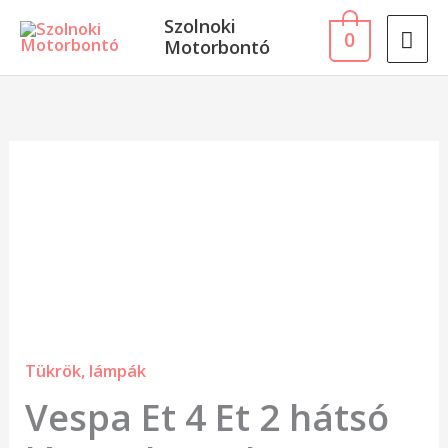
Skip
MA
Szolnoki
0
to
Motorbontó
ME
content
Vespa
Et
4
Et
2
hátsó
lámpa
Tükrök, lámpák
komplett
Vespa Et 4 Et 2 hátsó
mennyiség