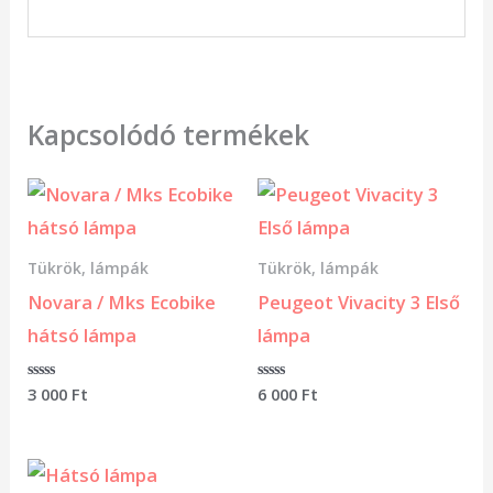
Kapcsolódó termékek
Tükrök, lámpák
Tükrök, lámpák
Novara / Mks Ecobike
Peugeot Vivacity 3 Első
hátsó lámpa
lámpa
Értékelés:
3 000
Ft
Értékelés:
6 000
Ft
0
0
/
/
5
5