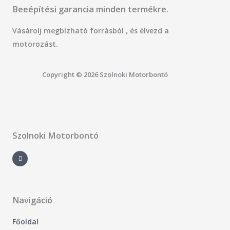
Beeépítési garancia minden termékre.
Vásárolj megbízható forrásból , és élvezd a
motorozást.
Copyright © 2026 Szolnoki Motorbontó
Szolnoki Motorbontó
F
a
c
e
b
o
o
k
-
Navigáció
f
Főoldal