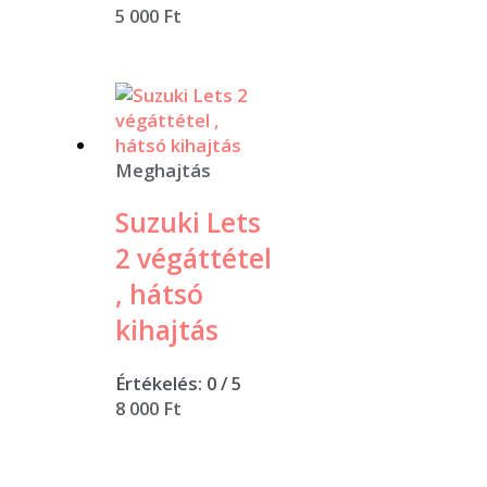
5 000
Ft
Meghajtás
Suzuki Lets
2 végáttétel
, hátsó
kihajtás
Értékelés:
0
/ 5
8 000
Ft