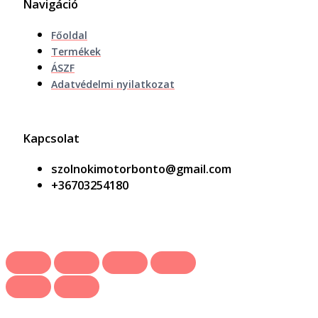
Navigáció
Főoldal
Termékek
ÁSZF
Adatvédelmi nyilatkozat
Kapcsolat
szolnokimotorbonto@gmail.com
+36703254180