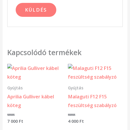
Kapcsolódó termékek
Gyújtás
Gyújtás
Aprilia Gulliver kábel
Malaguti F12 F15
köteg
feszültség szabályzó
Értékelés:
7 000
Ft
Értékelés:
4 000
Ft
0
0
/
/