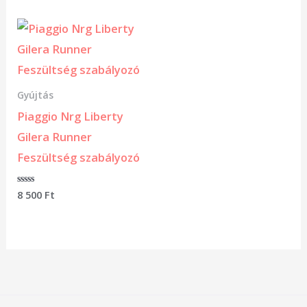
5
5
Gyújtás
Piaggio Nrg Liberty
Gilera Runner
Feszültség szabályozó
Értékelés:
8 500
Ft
0
/
5