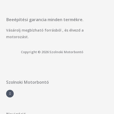
Beeépítési garancia minden termékre.
Vásárolj megbízható forrásból , és élvezd a
motorozást.
Copyright © 2026 Szolnoki Motorbontó
Szolnoki Motorbontó
F
a
c
e
b
o
o
k
-