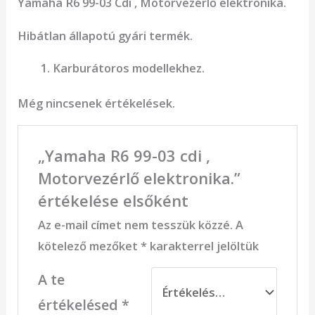
Yamaha R6 99-03 Cdi , Motorvezérlő elektronika.
Hibátlan állapotú gyári termék.
Karburátoros modellekhez.
Még nincsenek értékelések.
„Yamaha R6 99-03 cdi ,
Motorvezérlő elektronika.”
értékelése elsőként
Az e-mail címet nem tesszük közzé.
A
kötelező mezőket
*
karakterrel jelöltük
A te
értékelésed
*